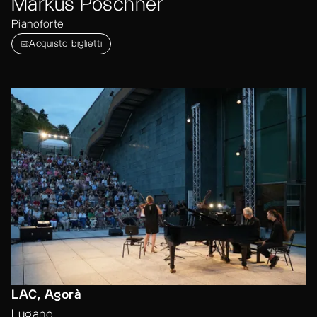
Markus Poschner
Pianoforte
Acquisto biglietti
LAC, Agorà
Lugano