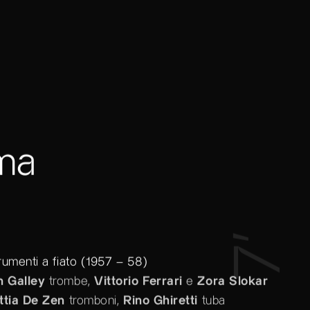
ma
7’
umenti a fiato (1957 – 58)
n Galley
trombe,
Vittorio Ferrari
e
Zora Slokar
ttia De Zen
tromboni,
Rino Ghiretti
tuba