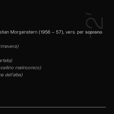
12’
istian Morgenstern (1956 – 57), vers. per soprano
rimavera)
rfalla)
cellino malinconico)
 dell’alba)