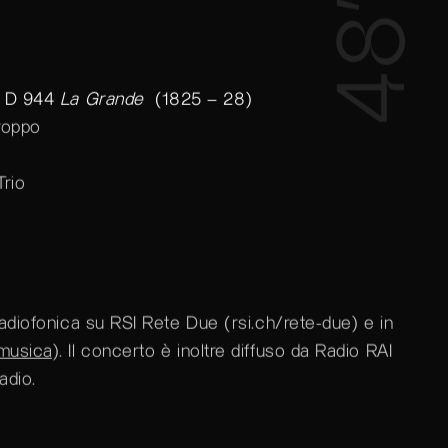
48’
e D 944
La Grande
(1825 – 28)
troppo
Trio
radiofonica su RSI Rete Due (
rsi.ch/rete-due
) e in
/musica
). Il concerto è inoltre diffuso da Radio RAI
adio.