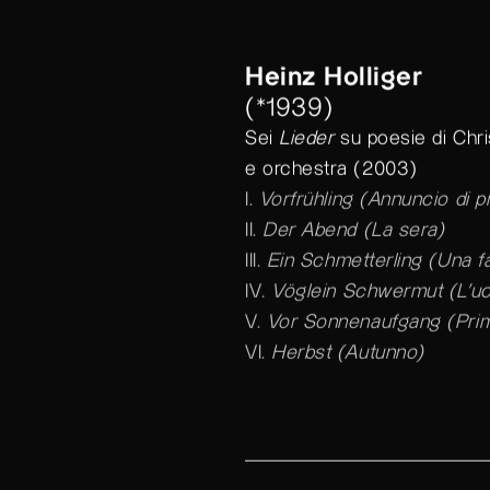
Heinz Holliger
(*1939)
Sei
Lieder
su poesie di Chr
e orchestra (2003)
I.
Vorfrühling (Annuncio di p
II.
Der Abend (La sera)
III.
Ein Schmetterling (Una fa
IV
. Vöglein Schwermut (L’uc
V.
Vor Sonnenaufgang (Prima
VI.
Herbst (Autunno)