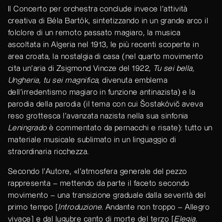
Il Concerto per orchestra conclude invece l’attività
creativa di Béla Bartók, sintetizzando in un grande arco il
folclore di un remoto passato magiaro, la musica
ascoltata in Algeria nel 1913, le più recenti scoperte in
area croata, la nostalgia di casa (nel quarto movimento
cita un’aria di Zsigmond Vincze del 1922,
Tu sei bella,
Ungheria, tu sei magnifica
, divenuta emblema
dell’irredentismo magiaro in funzione antinazista) e la
parodia della parodia (il tema con cui Šostakóvič aveva
reso grottesca l’avanzata nazista nella sua sinfonia
Leningrado
è commentato da pernacchi e risate): tutto un
materiale musicale sublimato in un linguaggio di
straordinaria ricchezza.
Secondo l’Autore, «l’atmosfera generale del pezzo
rappresenta – mettendo da parte il faceto secondo
movimento – una transizione graduale dalla severità del
primo tempo [
Introduzione
. Andante non troppo – Allegro
vivace] e dal lugubre canto di morte del terzo [
Elegia
.