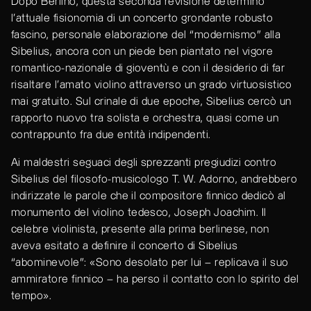
Dopo Berlino, questa seconda revisione determinò
l’attuale fisionomia di un concerto grondante robusto
fascino, personale elaborazione del “modernismo” alla
Sibelius, ancora con un piede ben piantato nel vigore
romantico-nazionale di gioventù e con il desiderio di far
risaltare l’amato violino attraverso un grado virtuosistico
mai gratuito. Sul crinale di due epoche, Sibelius cercò un
rapporto nuovo tra solista e orchestra, quasi come un
contrappunto fra due entità indipendenti.
Ai maldestri seguaci degli sprezzanti pregiudizi contro
Sibelius del filosofo-musicologo T. W. Adorno, andrebbero
indirizzate le parole che il compositore finnico dedicò al
monumento del violino tedesco, Joseph Joachim. Il
celebre violinista, presente alla prima berlinese, non
aveva esitato a definire il concerto di Sibelius
“abominevole”: «Sono desolato per lui – replicava il suo
ammiratore finnico – ha perso il contatto con lo spirito del
tempo».