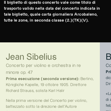
Il biglietto di questo concerto vale come titolo di
trasporto valido nella data del concerto indicata in
tale biglietto, quale carta giornaliera Arcobaleno,
tutte le zone, in seconda classe (2.)(TK)(V).
Jean Sibelius
B
Concerto per violino e orchestra in re
Co
Pr
minore op. 47
di
Prima esecuzione (seconda versione):
Berlino,
Di
Königliche Kapelle, 19 ottobre 1905. Direttore
Richard Strauss, solista Karl Halir
«La
di
Nella prima versione del Concerto per violino,
fe
battezzato sotto la direzione dell’Autore