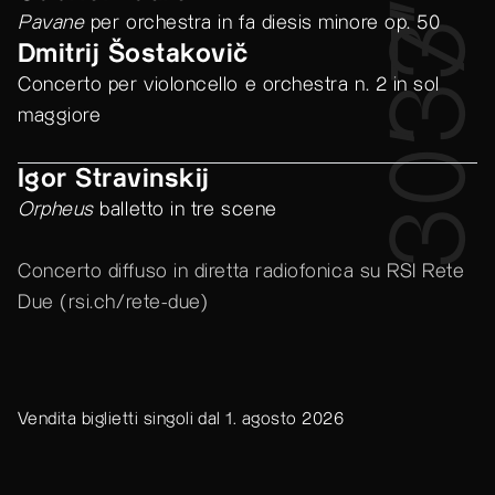
33’
7’
Pavane
per orchestra in fa diesis minore op. 50
Dmitrij Šostakovič
Concerto per violoncello e orchestra n. 2 in sol
maggiore
30’
Igor Stravinskij
Orpheus
balletto in tre scene
Concerto diffuso in diretta radiofonica su RSI Rete
Due (
rsi.ch/rete-due
)
Vendita biglietti singoli dal 1. agosto 2026