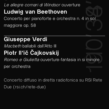
34’
8’
Le allegre comari di Windsor
ouverture
Ludwig van Beethoven
Concerto per pianoforte e orchestra n. 4 in sol
maggiore op. 58
10’
Giuseppe Verdi
Macbeth
ballabili dall’Atto III
19’
Piotr Il'ič Čajkovskij
Romeo e Giulietta
ouverture-fantasia in si minore
per orchestra
Concerto diffuso in diretta radiofonica su RSI Rete
Due (
rsi.ch/rete-due
)