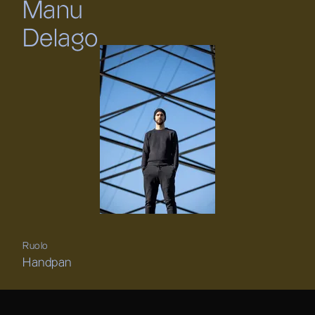
Manu
Delago
Ruolo
Handpan