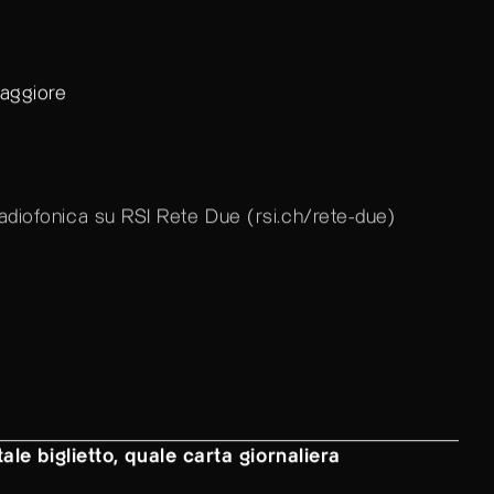
maggiore
radiofonica su RSI Rete Due (
rsi.ch/rete-due
)
ale biglietto, quale carta giornaliera