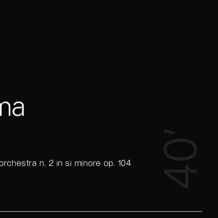
ma
40’
rchestra n. 2 in si minore op. 104