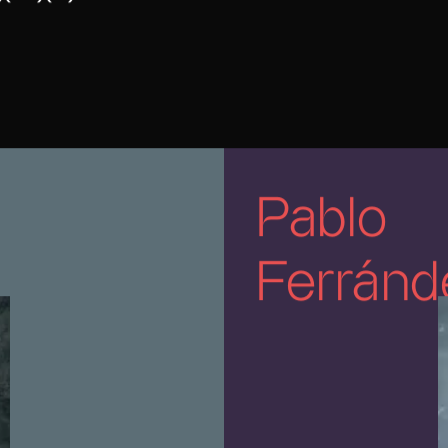
Pablo
Ferránd