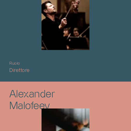
Ruolo
Direttore
Alexander
Malofeev