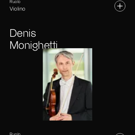
Ruolo
Violino
Denis
Monighetti
Ruolo