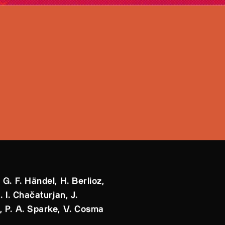
:
 G. F. Händel, H. Berlioz,
. I. Chačaturjan, J.
 P. A. Sparke, V. Cosma