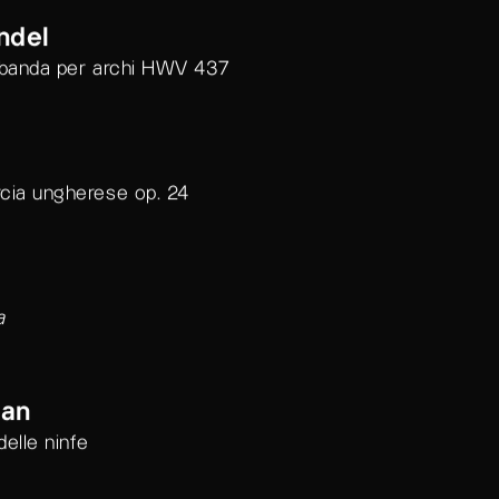
ndel
rabanda per archi HWV 437
rcia ungherese op. 24
a
jan
delle ninfe