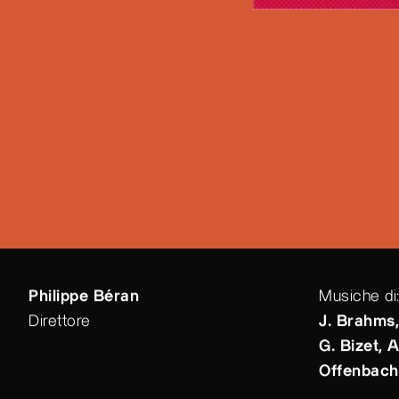
Philippe Béran
Musiche di
Direttore
J. Brahms,
G. Bizet, A
Offenbach,