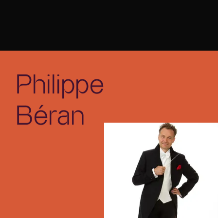
Philippe
Béran