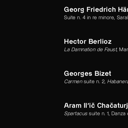
Georg Friedrich Hä
Suite n. 4 in re minore, Sa
Hector Berlioz
La Damnation de Faust
, Ma
Georges Bizet
Carmen
suite n. 2,
Habaner
Aram Il'ič Chačatur
Spartacus
suite n. 1, Danza 