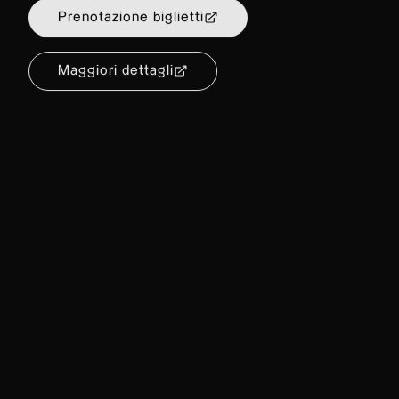
VEN 21.06.24
20:30
Musica da camera
Chiesa di Santa Maria degli Angioli, Lu
Prenotazione biglietti
Maggiori dettagli