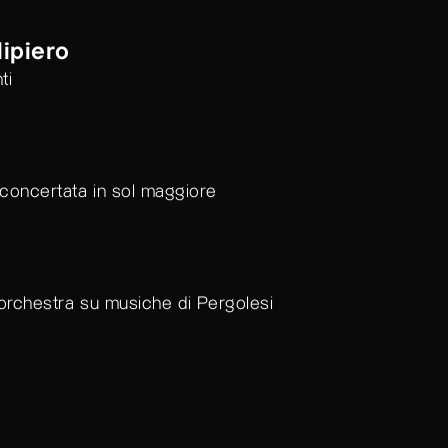
ma
rchestra d'archi RV 725
ipiero
ti
concertata in sol maggiore