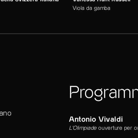
della Svizzera italiana
Vanessa Hunt Russell
Viola da gamba