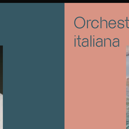
Pulcinella
suite per piccola
Orchest
italiana