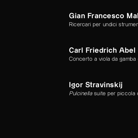
Program
gano
Antonio Vivaldi
L'Olimpiade
ouverture per o
Gian Francesco Mal
Ricercari per undici strumen
Carl Friedrich Abel
Concerto a viola da gamba 
Igor Stravinskij