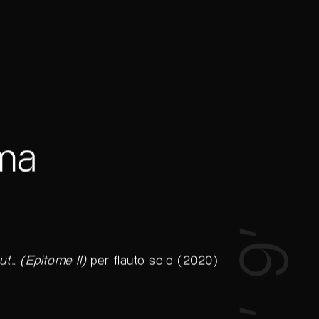
ma
9’
ut… (Epitome II)
per flauto solo (2020)