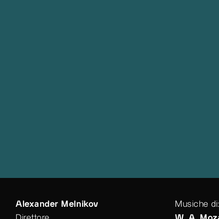
Alexander Melnikov
Musiche di
Direttore
W. A. Moza