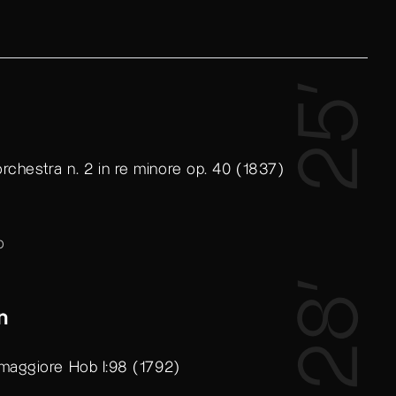
25’
rchestra n. 2 in re minore op. 40 (1837)
o
28’
n
e maggiore Hob I:98 (1792)