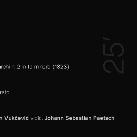
25’
rchi n. 2 in fa minore (1823)
erato
an Vukčević
viola,
Johann Sebastian Paetsch