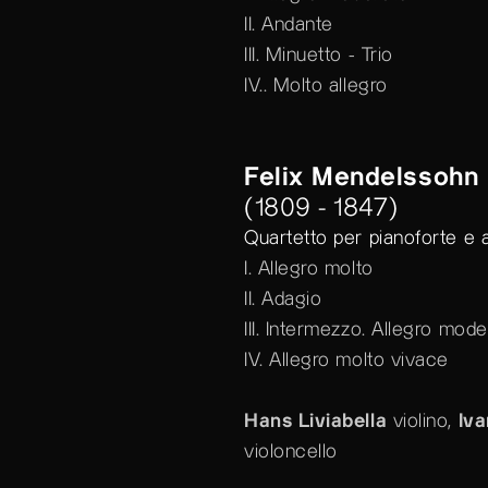
II. Andante
III. Minuetto - Trio
IV.. Molto allegro
Felix Mendelssohn
(1809 - 1847)
Quartetto per pianoforte e a
I. Allegro molto
II. Adagio
III. Intermezzo. Allegro mod
IV. Allegro molto vivace
Hans Liviabella
violino,
Iv
violoncello