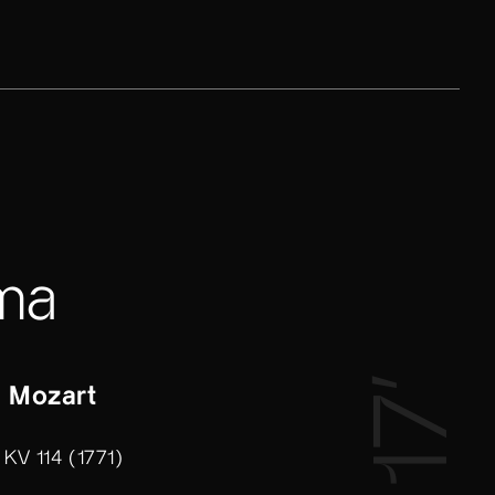
ma
17’
 Mozart
e KV 114 (1771)