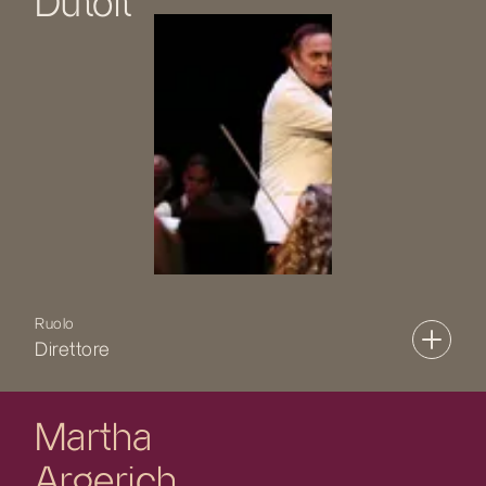
Dutoit
Ruolo
Direttore
Martha
Argerich