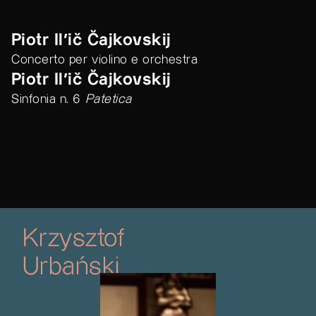
Piotr Il'ič Čajkovskij
Concerto per violino e orchestra
Piotr Il'ič Čajkovskij
Sinfonia n. 6
Patetica
Krzysztof
Urbański