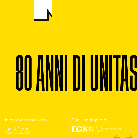
8
0
A
N
N
I
D
I
U
N
I
T
A
S
In collaborazione con
Con il sostegno di