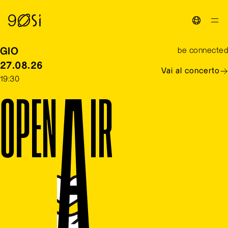
Toggle La
GIO
be connected
27.08.26
Vai al concerto
19:30
O
P
E
N
A
I
R