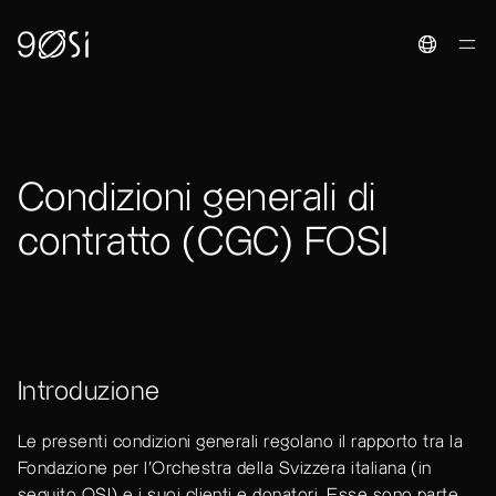
Toggle La
Condizioni generali di
contratto (CGC) FOSI
Introduzione
Le presenti condizioni generali regolano il rapporto tra la
Fondazione per l’Orchestra della Svizzera italiana (in
seguito OSI) e i suoi clienti e donatori. Esse sono parte