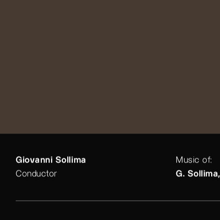
Giovanni Sollima
Music of:
Conductor
G. Sollima