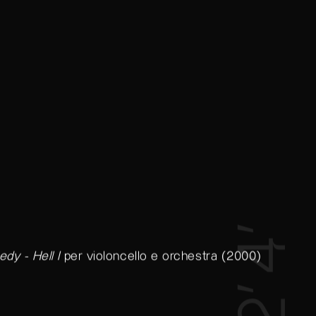
4’
dy - Hell I
per violoncello e orchestra (2000)