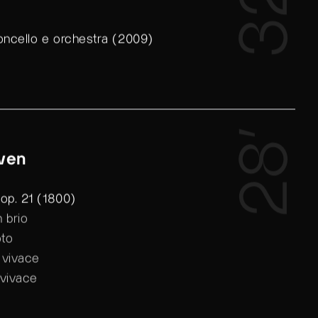
32’
oncello e orchestra (2009)
28’
ven
 op. 21 (1800)
n brio
oto
e vivace
 vivace