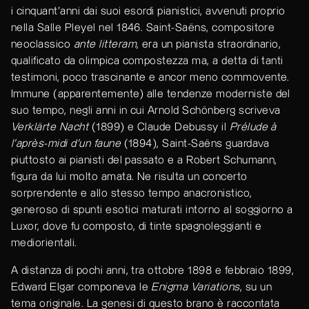
i cinquant’anni dai suoi esordi pianistici, avvenuti proprio
nella Salle Pleyel nel 1846. Saint-Saëns, compositore
neoclassico
ante litteram
, era un pianista straordinario,
qualificato da olimpica compostezza ma, a detta di tanti
testimoni, poco trascinante e ancor meno commovente.
Immune (apparentemente) alle tendenze moderniste del
suo tempo, negli anni in cui Arnold Schönberg scriveva
Verklärte Nacht
(1899) e Claude Debussy il
Prélude à
l'après-midi d'un faune
(1894), Saint-Saëns guardava
piuttosto ai pianisti del passato e a Robert Schumann,
figura da lui molto amata. Ne risulta un concerto
sorprendente e allo stesso tempo anacronistico,
generoso di spunti esotici maturati intorno al soggiorno a
Luxor, dove fu composto, di tinte spagnoleggianti e
mediorientali.
A distanza di pochi anni, tra ottobre 1898 e febbraio 1899,
Edward Elgar componeva le
Enigma Variations
, su un
tema originale. La genesi di questo brano è raccontata