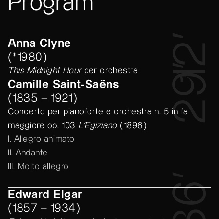
Program
12’
Anna Clyne
(*1980)
29’
This Midnight Hour
per orchestra
Camille Saint-Saëns
(1835 – 1921)
Concerto per pianoforte e orchestra n. 5 in fa
maggiore op. 103
L’Egiziano
(1896)
I. Allegro animato
II. Andante
III. Molto allegro
36’
Edward Elgar
(1857 – 1934)