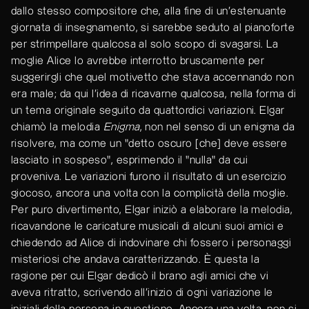
dallo stesso compositore che, alla fine di un'estenuante
giornata di insegnamento, si sarebbe seduto al pianoforte
per strimpellare qualcosa al solo scopo di svagarsi. La
moglie Alice lo avrebbe interrotto bruscamente per
suggerirgli che quel motivetto che stava accennando non
era male; da qui l’idea di ricavarne qualcosa, nella forma di
un tema originale seguito da quattordici variazioni. Elgar
chiamò la melodia
Enigma
, non nel senso di un enigma da
risolvere, ma come un "detto oscuro [che] deve essere
lasciato in sospeso", esprimendo il "nulla" da cui
proveniva. Le variazioni furono il risultato di un esercizio
giocoso, ancora una volta con la complicità della moglie.
Per puro divertimento, Elgar iniziò a elaborare la melodia,
ricavandone le caricature musicali di alcuni suoi amici e
chiedendo ad Alice di indovinare chi fossero i personaggi
misteriosi che andava caratterizzando. È questa la
ragione per cui Elgar dedicò il brano agli amici che vi
aveva ritratto, scrivendo all’inizio di ogni variazione le