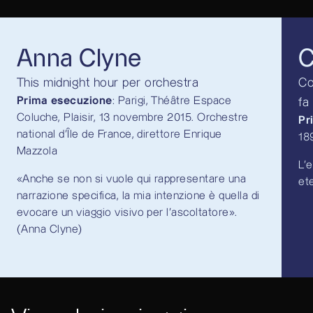
Anna Clyne
C
This midnight hour per orchestra
Co
Prima esecuzione
: Parigi, Théâtre Espace
fa
Coluche, Plaisir, 13 novembre 2015. Orchestre
Pr
national d'Île de France, direttore Enrique
18
Mazzola
L’
«Anche se non si vuole qui rappresentare una
ete
narrazione specifica, la mia intenzione è quella di
evocare un viaggio visivo per l'ascoltatore».
(Anna Clyne)