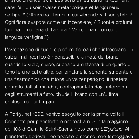
ainsi qu'un encensoir/ Les sons et les parfums tournent
dans l'air du soir /Valse mélancolique et langoureux
vertige! “ (“Arrivano i tempi in cui vibrando sul suo stelo /
Ogni fiore svapora come un incensiere; / Suoni e profumi
turbinano nell'aria della sera / Valzer malinconico e
languida vertigine!“).
L’evocazione di suoni e profumi floreali che intrecciano un
valzer malinconico è riconoscibile a metà del brano,
quando le viole, divise, suonano a distanza di un quarto di
tono le une dalle altre, per emulare la sonorità stridente di
una fisarmonica che intona un valzer parigino. Il ripetersi
ostinato dell’ultima idea, contrappuntata dagli interventi
degli strumenti a fiato, chiude il brano con un’ultima
esplosione dei timpani.
A Parigi, nel 1896, veniva eseguito per la prima volta il
Concerto per pianoforte e orchestra n. 5 in fa maggiore
op. 103 di Camille Saint-Saëns, noto come
L'Egiziano
. Al
pianoforte sedeva il compositore stesso, che festeggiava